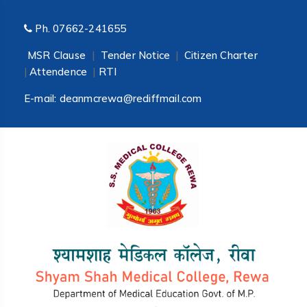
Ph.
07662-241655
MSR Clause
|
Tender Notice
|
Citizen Charter
|
Attendence
|
RTI
E-mail:
deanmcrewa@rediffmail.com